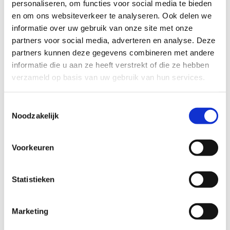
personaliseren, om functies voor social media te bieden
code op het sleutelcertificaat dan kan de
NIET
sleutel
nagemaakt worden.
en om ons websiteverkeer te analyseren. Ook delen we
informatie over uw gebruik van onze site met onze
partners voor social media, adverteren en analyse. Deze
HOE WERKT HET NABESTEL PROCES?
Lees meer
"
partners kunnen deze gegevens combineren met andere
€ 17,50
informatie die u aan ze heeft verstrekt of die ze hebben
Voor het nabestellen van één of meerdere Mul-T-Lock MTL400
Classic PRO sleutels hebben we een kopie van uw
verzameld op basis van uw gebruik van hun services.
sleutelcertificaat nodig. U kunt een foto of scan van het
sleutelcertificaat uploaden bij de opties op deze pagina.
Aantal sleutel(s)
Toestemmingsselectie
Noodzakelijk
PLUS- EN MINPUNTEN
Volgens onze beveiligings specialist
Upload hier uw sleutelcertificaat
Voorkeuren
Originele Mul-T-Lock MTL400 Classic PRO sleutel
Compatibele bestandsextensies om te uploaden:
png, jpg,
Niet retourneerbaar
Statistieken
jpeg, pdf, zip, gif
Aantal
Let op: De sleutels van Mul-T-Lock zijn maatwerk en vallen
Marketing
buiten het herroepingsrecht zoals genoemd in artikel 6 en 8 van
de algemene voorwaarden.