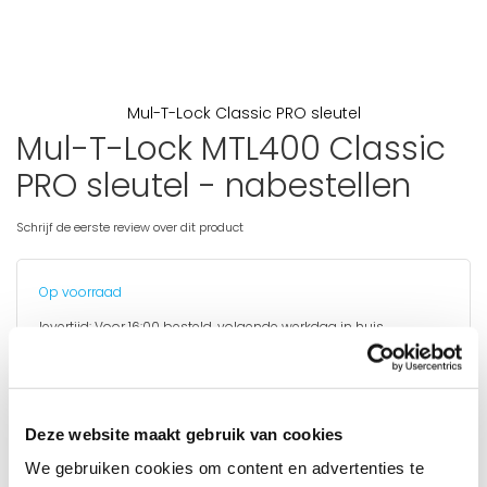
Mul-T-Lock Classic PRO sleutel
Mul-T-Lock MTL400 Classic
Ga
naar
PRO sleutel - nabestellen
het
begin
van
Schrijf de eerste review over dit product
de
afbeeldingen-
gallerij
Op voorraad
levertijd:
Voor 16:00 besteld, volgende werkdag in huis
PRODUCT INFORMATIE
Hier kunt u eenvoudig één of meerdere Mul-T-Lock MTL400
LET OP:
Classic PRO sleutels bijbestellen.
de code 3829 dient
Deze website maakt gebruik van cookies
op het sleutelcertificaat te staan voor het nabestellen van een
We gebruiken cookies om content en advertenties te
Mul-T-Lock MTL400 Classic Pro sleutel. Staat er een andere