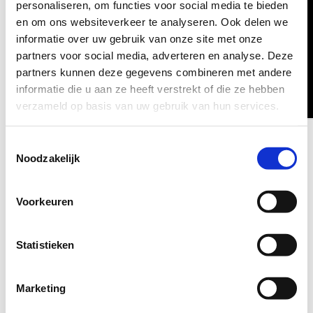
personaliseren, om functies voor social media te bieden
en om ons websiteverkeer te analyseren. Ook delen we
informatie over uw gebruik van onze site met onze
partners voor social media, adverteren en analyse. Deze
partners kunnen deze gegevens combineren met andere
informatie die u aan ze heeft verstrekt of die ze hebben
verzameld op basis van uw gebruik van hun services.
Voor een stap-voor-stap uitleg over het maken van een sleutelplan,
Toestemmingsselectie
klik hier
.
Noodzakelijk
Voorkeuren
Statistieken
Marketing
Slotenwereld kan uw sleutelplan in verschillende merken leveren
waaronder: Pfaffenhain, Dom, Nemef, M&C en Mul-T-Lock.