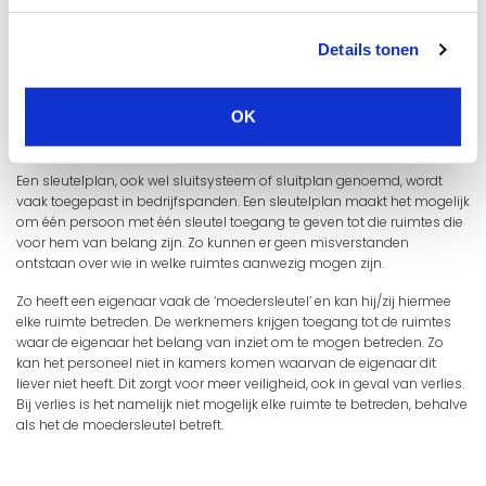
Hulp nodig bij het maken van een sleutelplan of direct een offerte
aanvragen? Stuur een email naar
info@slotenwereld.nl
of neem
Details tonen
telefonisch
contact
op met onze klantenservice!
OK
Wat is een sleutelplan?
Een sleutelplan, ook wel sluitsysteem of sluitplan genoemd, wordt
vaak toegepast in bedrijfspanden. Een sleutelplan maakt het mogelijk
om één persoon met één sleutel toegang te geven tot die ruimtes die
voor hem van belang zijn. Zo kunnen er geen misverstanden
ontstaan over wie in welke ruimtes aanwezig mogen zijn.
Zo heeft een eigenaar vaak de ‘moedersleutel’ en kan hij/zij hiermee
elke ruimte betreden. De werknemers krijgen toegang tot de ruimtes
waar de eigenaar het belang van inziet om te mogen betreden. Zo
kan het personeel niet in kamers komen waarvan de eigenaar dit
liever niet heeft. Dit zorgt voor meer veiligheid, ook in geval van verlies.
Bij verlies is het namelijk niet mogelijk elke ruimte te betreden, behalve
als het de moedersleutel betreft.