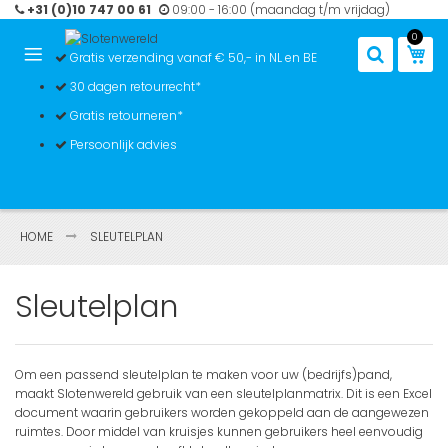
Ga
+31 (0)10 747 00 61
09:00 - 16:00 (maandag t/m vrijdag)
naar
0
de
Win
Gratis verzending vanaf € 50,- in NL en BE
inhoud
30 dagen retourrecht*
Gratis retourneren*
Persoonlijk advies
HOME
SLEUTELPLAN
Sleutelplan
Om een passend sleutelplan te maken voor uw (bedrijfs)pand,
maakt Slotenwereld gebruik van een sleutelplanmatrix. Dit is een Excel
document waarin gebruikers worden gekoppeld aan de aangewezen
ruimtes. Door middel van kruisjes kunnen gebruikers heel eenvoudig