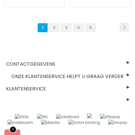
Pagina
Pag
Vol
U
Pagina
Pagina
Pagina
Pagina
1
2
3
4
5
lees
momenteel
pagina
CONTACTGEGEVENS
ONZE KLANTENSERVICE HELPT U GRAAG VERDER
KLANTENSERVICE
0