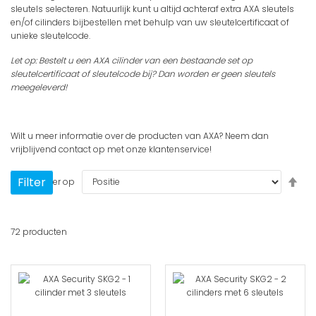
sleutels selecteren. Natuurlijk kunt u altijd achteraf extra AXA sleutels
en/of cilinders bijbestellen met behulp van uw sleutelcertificaat of
unieke sleutelcode.
Let op: Bestelt u een AXA cilinder van een bestaande set op
sleutelcertificaat of sleutelcode bij? Dan worden er geen sleutels
meegeleverd!
Wilt u meer informatie over de producten van AXA? Neem dan
vrijblijvend
contact
op met onze klantenservice!
Van
Filter
Sorteer op
hoo
naa
laa
72
producten
sort