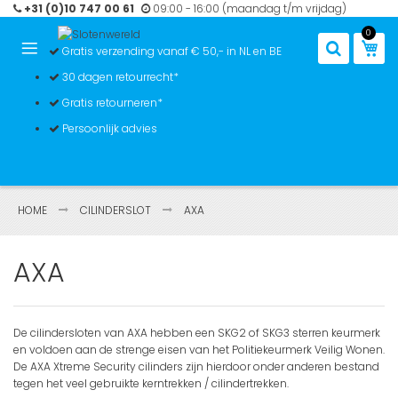
Ga
+31 (0)10 747 00 61
09:00 - 16:00 (maandag t/m vrijdag)
naar
0
de
Win
Gratis verzending vanaf € 50,- in NL en BE
inhoud
30 dagen retourrecht*
Gratis retourneren*
Persoonlijk advies
HOME
CILINDERSLOT
AXA
AXA
De cilindersloten van AXA hebben een SKG2 of SKG3 sterren keurmerk
en voldoen aan de strenge eisen van het Politiekeurmerk Veilig Wonen.
De AXA Xtreme Security cilinders zijn hierdoor onder anderen bestand
tegen het veel gebruikte kerntrekken / cilindertrekken.