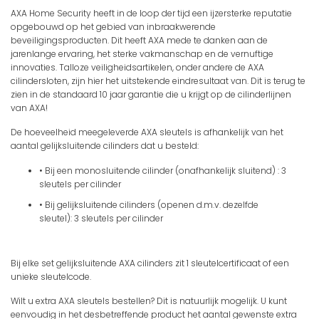
AXA Home Security heeft in de loop der tijd een ijzersterke reputatie
opgebouwd op het gebied van inbraakwerende
beveiligingsproducten. Dit heeft AXA mede te danken aan de
jarenlange ervaring, het sterke vakmanschap en de vernuftige
innovaties. Talloze veiligheidsartikelen, onder andere de AXA
cilindersloten, zijn hier het uitstekende eindresultaat van. Dit is terug te
zien in de standaard
10 jaar garantie
die u krijgt op de cilinderlijnen
van AXA!
De hoeveelheid meegeleverde AXA sleutels is afhankelijk van het
aantal gelijksluitende cilinders dat u besteld:
• Bij een monosluitende cilinder (onafhankelijk sluitend) :
3
sleutels per cilinder
•
Bij gelijksluitende cilinders (openen d.m.v. dezelfde
sleutel):
3 sleutels per cilinder
Bij elke set gelijksluitende AXA cilinders zit
1 sleutelcertificaat
of een
unieke sleutelcode
.
Wilt u extra AXA sleutels bestellen? Dit is natuurlijk mogelijk. U kunt
eenvoudig in het desbetreffende product het aantal gewenste extra