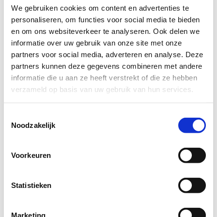
We gebruiken cookies om content en advertenties te
personaliseren, om functies voor social media te bieden
en om ons websiteverkeer te analyseren. Ook delen we
informatie over uw gebruik van onze site met onze
AXA Security SKG2 - 3 cilinders met 9 sleutels
AXA Security SKG2 - 4 cilinders met 12 sleutels
partners voor social media, adverteren en analyse. Deze
Levertijd: Direct leverbaar
Levertijd: Direct leverbaar
partners kunnen deze gegevens combineren met andere
✓ Inclusief unieke sleutelcode
✓ Inclusief unieke sleutelcode
informatie die u aan ze heeft verstrekt of die ze hebben
✓ 10 jaar garantie
✓ 10 jaar garantie
verzameld op basis van uw gebruik van hun services.
€ 60,00
€ 80,00
Toestemmingsselectie
Noodzakelijk
Voorkeuren
Statistieken
Marketing