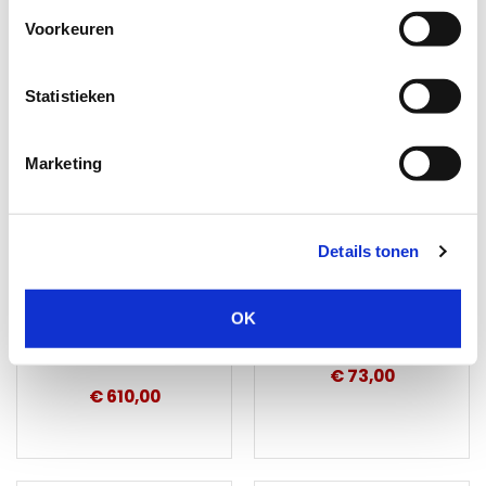
Voorkeuren
Statistieken
Marketing
Details tonen
Iseo Libra Smart halve elektronische cilinder SKG3
Iseo Libra Smart Mastercard set
Levertijd: 1 tot 3 werkdagen
Levertijd: 1 tot 3 werkdagen
✓ Uniek bedieningsgemak
✓ 3 stuks
OK
✓ Geschikt voor 300
✓ Brein van het systeem
gebruikers
€ 73,00
€ 610,00