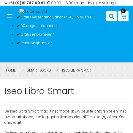
Ga
+31 (0)10 747 00 61
09:00 - 16:00 (maandag t/m vrijdag)
naar
0
de
Win
Gratis verzending vanaf € 50,- in NL en BE
inhoud
30 dagen retourrecht*
Gratis retourneren*
Persoonlijk advies
HOME
SMART LOCKS
ISEO LIBRA SMART
Iseo Libra Smart
De Iseo Libra Smart maakt het mogelijk uw deur te ontgrendelen met
uw smartphone, een tag, gebruikerskaarten NFC sticker(s) of een OV
chipkaart.
De Iseo Libra Smart is verkrijgbaar is verschillende uitvoeringen. Zo