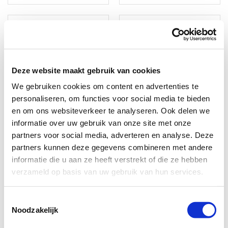
Deze website maakt gebruik van cookies
We gebruiken cookies om content en advertenties te
personaliseren, om functies voor social media te bieden
en om ons websiteverkeer te analyseren. Ook delen we
informatie over uw gebruik van onze site met onze
Iseo Libra Smart | grote knop - elektronische knop SKG3
Iseo Libra Smart | elektronische knop - elektronische knop SKG3
partners voor social media, adverteren en analyse. Deze
Levertijd: 1 tot 3 werkdagen
Levertijd: 1 tot 3 werkdagen
partners kunnen deze gegevens combineren met andere
✓ Uniek bedieningsgemak
✓ Uniek bedieningsgemak
informatie die u aan ze heeft verstrekt of die ze hebben
✓ Geschikt voor 300
✓ Geschikt voor 300
verzameld op basis van uw gebruik van hun services.
gebruikers
gebruikers
€ 710,00
€ 1.060,00
Toestemmingsselectie
Noodzakelijk