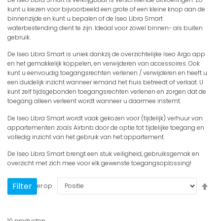
kunt u kiezen voor bijvoorbeeld een grote of een kleine knop aan de
binnenzijde en kunt u bepalen of de Iseo Libra Smart
waterbestending dient te zijn. Ideaal voor zowel binnen- als buiten
gebruik.
De Iseo Libra Smart is uniek dankzij de overzichtelijke Iseo Argo app
en het gemakkelijk koppelen, en verwijderen van accessoires. Ook
kunt u eenvoudig toegangsrechten verlenen / verwijderen en heeft u
een duidelijk inzicht wanneer iemand het huis betreedt of verlaat. U
kunt zelf tijdsgebonden toegangsrechten verlenen en zorgen dat de
toegang alleen verleent wordt wanneer u daarmee instemt.
De Iseo Libra Smart wordt vaak gekozen voor (tijdelijk) verhuur van
appartementen zoals Airbnb door de optie tot tijdelijke toegang en
volledig inzicht van het gebruik van het appartement.
De Iseo Libra Smart brengt een stuk veiligheid, gebruiksgemak en
overzicht met zich mee voor elk gewenste toegangsoplossing!
Van
Filter
Sorteer op
hoo
naa
laa
10
producten