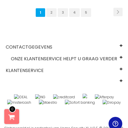
Pagina
Pag
Vol
U
Pagina
Pagina
Pagina
Pagina
1
2
3
4
5
lees
momenteel
pagina
CONTACTGEGEVENS
ONZE KLANTENSERVICE HELPT U GRAAG VERDER
KLANTENSERVICE
0