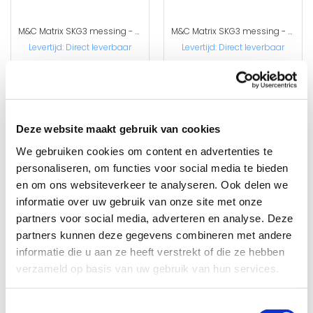
M&C Matrix SKG3 messing - 3 cilinders met 5 sleutels
M&C Matrix SKG3 messing - 4 cilinders met 7 sleutels
Levertijd:
Direct leverbaar
Levertijd:
Direct leverbaar
✓ SKG 3 gekeurd
✓ SKG 3 gekeurd
✓ Snijsleutel
✓ Snijsleutel
€ 205,98
€ 274,64
Deze website maakt gebruik van cookies
We gebruiken cookies om content en advertenties te
personaliseren, om functies voor social media te bieden
en om ons websiteverkeer te analyseren. Ook delen we
informatie over uw gebruik van onze site met onze
partners voor social media, adverteren en analyse. Deze
partners kunnen deze gegevens combineren met andere
informatie die u aan ze heeft verstrekt of die ze hebben
verzameld op basis van uw gebruik van hun services.
M&C Matrix SKG3 messing - 5 cilinders met 7 sleutels
M&C Matrix SKG3 messing - 6 cilinders met 8 sleutels
Toestemmingsselectie