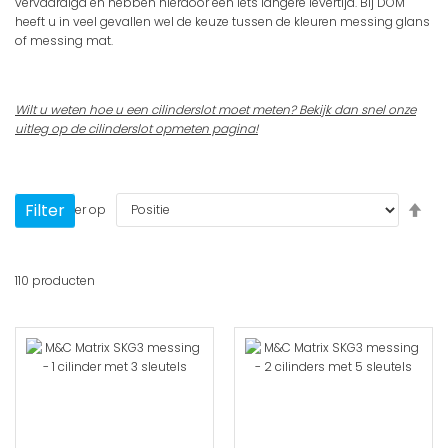
vervaardigd en hebben hierdoor een iets langere levertijd. Bij DOM
heeft u in veel gevallen wel de keuze tussen de kleuren messing glans
of messing mat.
Wilt u weten hoe u een cilinderslot moet meten? Bekijk dan snel onze
uitleg op de
cilinderslot opmeten
pagina!
Van
Filter
Sorteer op
hoo
naa
laa
110
producten
sort