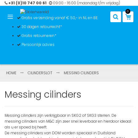
Ga
+31 (0)10 747 00 61
09:00 - 16:00 (maandag t/m vrijdag)
naar
0
de
Win
Gratis verzending vanaf € 50,- in NL en BE
inhoud
30 dagen retourrecht*
Gratis retourneren*
Persoonlijk advies
HOME
CILINDERSLOT
MESSING CILINDERS
Messing cilinders
Messing cilinders zijn verkrijgbaar in SKG2 of SKG3 sterren. De
messing cilinders van M&C zijn zeer snel leverbaar en hierdoor ideaal
als u er spoed bij heeft.
De messing cilinders van DOM worden speciaal in Duitsland