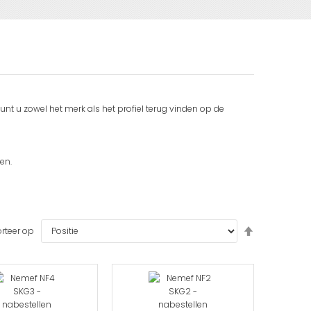
unt u zowel het merk als het profiel terug vinden op de
en.
Van
rteer op
hoog
naar
laag
sorteren