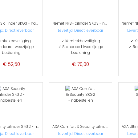
Nemef NF3 cilinder SKG3 - nabestellen
Nemef NF3+ cilinder SKG3 - nabestellen
ijd: Direct leverbaar
Levertijd: Direct leverbaar
Levert
rntrekbeveiliging
✓ Kerntrekbeveiliging
✓ Ke
ndaard tweezijdige
✓ Standaard tweezijdige
✓ Ro
bediening
bediening
€ 52,50
€ 70,00
AXA Security cilinder SKG2 - nabestellen
AXA Comfort & Security cilinder SKG2 - nabestellen
ijd:
Direct leverbaar
Levertijd:
Direct leverbaar
Levert