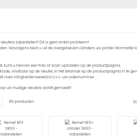
t sleutels bijbestellen? Dit is geen enkel probleem!
n. Vervolgens kiest u uit de overgebleven cilinders uw profiel. Normaliter k
icaat, kunt u hiervan een foto of scan uploaden op de productpagina.
telcode, vindbaar op de sleutel, in het tekstvak op de productpagina in te gev
dit naar
info@slotenwereld.nl
o.v.v. uw ordernummer.
s op uw huidige sleutels wordt gemaakt!
en
Lijst
65
producten
So