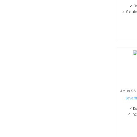
✓ B
✓ Sleut
Levert
✓ Ke
✓ Inc