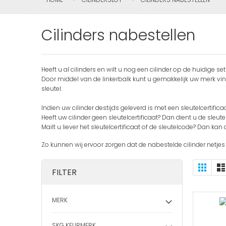
Cilinders nabestellen
Heeft u al cilinders en wilt u nog een cilinder op de huidige se
Door middel van de linkerbalk kunt u gemakkelijk uw merk vinde
sleutel.
Indien uw cilinder destijds geleverd is met een sleutelcertif
Heeft uw cilinder geen sleutelcertificaat? Dan dient u de sleu
Mailt u liever het sleutelcertificaat of de sleutelcode? Dan kan 
Zo kunnen wij ervoor zorgen dat de nabestelde cilinder netje
Ton
Foto-
FILTER
tabel
als
MERK
SKG KEURMERK