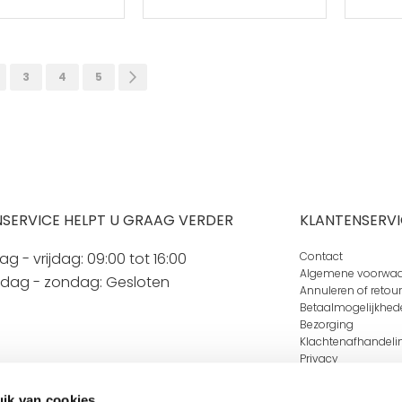
momenteel pagina
gina
Pagina
Pagina
Pagina
Pagina
Volgende
3
4
5
SERVICE HELPT U GRAAG VERDER
KLANTENSERVI
 - vrijdag: 09:00 tot 16:00
Contact
Algemene voorwa
rdag - zondag: Gesloten
Annuleren of retou
Betaalmogelijkhed
Bezorging
Klachtenafhandeli
Privacy
ik van cookies