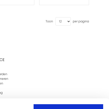
Toon
per pagina
CE
arden
rneren
en
ng