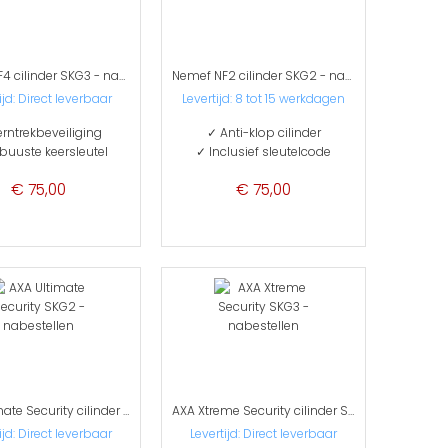
Nemef NF4 cilinder SKG3 - nabestellen
Nemef NF2 cilinder SKG2 - nabestellen
ijd: Direct leverbaar
Levertijd: 8 tot 15 werkdagen
rntrekbeveiliging
✓ Anti-klop cilinder
buuste keersleutel
✓ Inclusief sleutelcode
€ 75,00
€ 75,00
AXA Ultimate Security cilinder SKG2 - nabestellen
AXA Xtreme Security cilinder SKG3 - nabestellen
ijd:
Direct leverbaar
Levertijd:
Direct leverbaar