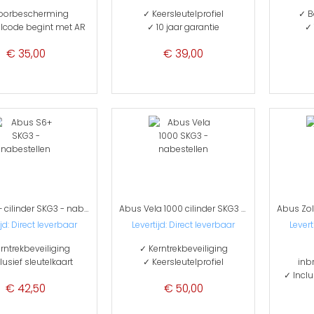
oorbescherming
✓ Keersleutelprofiel
✓ B
elcode begint met AR
✓ 10 jaar garantie
✓ 
€ 35,00
€ 39,00
Abus S6+ cilinder SKG3 - nabestellen
Abus Vela 1000 cilinder SKG3 - nabestellen
ijd: Direct leverbaar
Levertijd: Direct leverbaar
Levert
rntrekbeveiliging
✓ Kerntrekbeveiliging
lusief sleutelkaart
✓ Keersleutelprofiel
inb
✓ Inclu
€ 42,50
€ 50,00