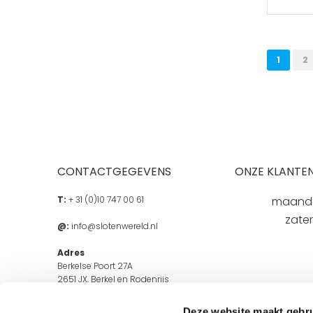
Pagina
U lees 
Pa
1
2
CONTACTGEGEVENS
ONZE KLANTEN
T:
+ 31 (0)10 747 00 61
maandag
zate
@:
info@slotenwereld.nl
Adres
Berkelse Poort 27A
2651 JX, Berkel en Rodenrijs
Openingstijden
Deze website maakt gebru