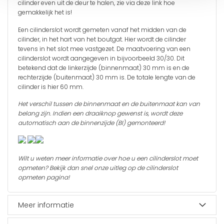
Daarbij is de Mul-T-Lock MTL400 Classic PRO cilinder
cilinder even uit de deur te halen, zie via
deze link
hoe
standaard uitgevoerd met een hardstalen brug, wat het breken
gemakkelijk het is!
van de cilinder nagenoeg onmogelijk maakt.
Een cilinderslot wordt gemeten vanaf het midden van de
cilinder, in het hart van het boutgat. Hier wordt de cilinder
Tevens is er de optie de Mul-T-Lock MTL400 Classic PRO te
tevens in het slot mee vastgezet. De maatvoering van een
voorzien van een tweezijdige bediening, ook wel paniekfunctie
cilinderslot wordt aangegeven in bijvoorbeeld 30/30. Dit
genoemd. Dit houdt in dat u de cilinder kunt bedienen, ook als
betekend dat de linkerzijde (binnenmaat) 30 mm is en de
er een sleutel aan de andere zijde van het slot zit. De Mul-T-
rechterzijde (buitenmaat) 30 mm is. De totale lengte van de
Lock MTL400 Classic PRO cilinder is uitgevoerd met een
cilinder is hier 60 mm.
robuuste keersleutel. Dit zorgt voor extra bedieningsgemak van
de cilinder.
Het verschil tussen de binnenmaat en de buitenmaat kan van
belang zijn. Indien een draaiknop gewenst is, wordt deze
De Mul-T-Lock MTL400 Classic PRO cilinder is leverbaar in
automatisch aan de binnenzijde (BI) gemonteerd!
verschillende maatvoeringen beginnend vanaf 31/31 en wordt
verlengd in stappen van 5 mm per zijde.
Let op: De cilinders van Mul-T-Lock zijn maatwerk en vallen
Wilt u weten meer informatie over hoe u een cilinderslot moet
buiten het herroepingsrecht zoals genoemd in artikel 6 en 8 van
opmeten? Bekijk dan snel onze uitleg op de
cilinderslot
de algemene voorwaarden.
opmeten
pagina!
Meer informatie