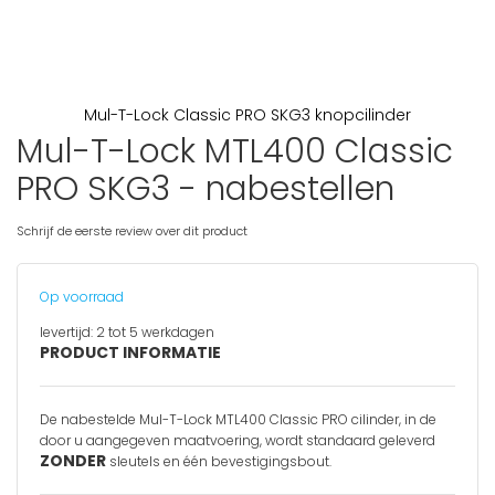
Mul-T-Lock Classic PRO SKG3 knopcilinder
Mul-T-Lock MTL400 Classic
Ga
naar
PRO SKG3 - nabestellen
het
begin
van
Schrijf de eerste review over dit product
de
afbeeldingen-
gallerij
Op voorraad
levertijd:
2 tot 5 werkdagen
PRODUCT INFORMATIE
De nabestelde Mul-T-Lock MTL400 Classic PRO cilinder, in de
door u aangegeven maatvoering, wordt standaard geleverd
ZONDER
sleutels en één bevestigingsbout.