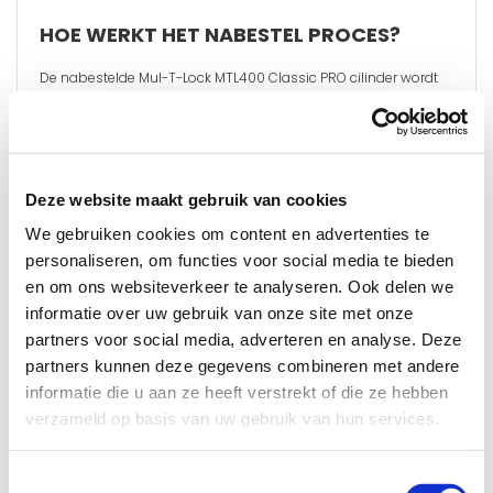
HOE WERKT HET NABESTEL PROCES?
De nabestelde Mul-T-Lock MTL400 Classic PRO cilinder wordt
gelijksluitend gemaakt op uw huidige sleutels. Voor het
Lees meer
"
nabestellen van een Mul-T-Lock MTL400 Classic PRO cilinder
€ 160,00
hebben we een kopie van uw sleutelcertificaat nodig. U kunt
een foto of scan van uw sleutelcertificaat uploaden bij de
opties op deze pagina.
Deze website maakt gebruik van cookies
Maat binnenzijde/buitenzijde mm
We gebruiken cookies om content en advertenties te
PLUS- EN MINPUNTEN
personaliseren, om functies voor social media te bieden
Volgens onze beveiligings specialist
en om ons websiteverkeer te analyseren. Ook delen we
Opties
informatie over uw gebruik van onze site met onze
SKG*** gekeurd
partners voor social media, adverteren en analyse. Deze
Uitgevoerd met hardstalen brug
partners kunnen deze gegevens combineren met andere
informatie die u aan ze heeft verstrekt of die ze hebben
Beveiligd tegen kerntrekken
Aantal sleutel(s)
verzameld op basis van uw gebruik van hun services.
Inclusief sleutelcertificaat
Technisch patent tot 2033
Toestemmingsselectie