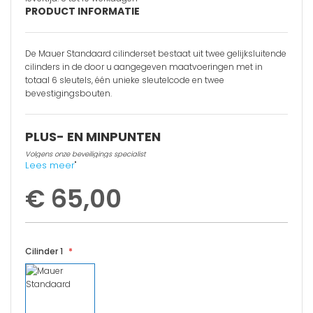
PRODUCT INFORMATIE
De Mauer Standaard cilinderset bestaat uit twee gelijksluitende
cilinders in de door u aangegeven maatvoeringen met in
totaal 6 sleutels, één unieke sleutelcode en twee
bevestigingsbouten.
PLUS- EN MINPUNTEN
Volgens onze beveiligings specialist
Lees meer
"
Boorbescherming
€ 65,00
Veel knopmodellen mogelijk
Tweezijdige bediening / paniekfunctie optioneel
Cilinder 1
Geen sleutelcertificaat
Niet beveiligd tegen kerntrekken
Niet retourneerbaar