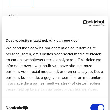
De Mauer Standaard cilinder is SKG 2 sterren gekeurd, dit is de
Maat
middelste beveiligingsnorm voor cilinders. Daarbij voldoet de
binnenzijde/buitenzijde
Mauer Standaard cilinder aan het Politiekeurmerk Veilig Wonen
mm
(PKVW). De Mauer Standaard cilinder is voorzien van een
boorbelemmering.
Deze website maakt gebruik van cookies
De Mauer Standaard cilinder is optioneel te voorzien van een
Opties
tweezijdige bediening, ook wel de paniekfunctie genoemd.
We gebruiken cookies om content en advertenties te
Hierdoor is het mogelijk de cilinder te bedienen als er aan de
personaliseren, om functies voor social media te bieden
andere zijde nog een sleutel in de cilinder zit.
en om ons websiteverkeer te analyseren. Ook delen we
Cilinder 2
Daarbij is het mogelijk de Mauer Standaard van verschillende
informatie over uw gebruik van onze site met onze
knopmodellen te voorzien.
partners voor social media, adverteren en analyse. Deze
De Mauer Standaard cilinder is leverbaar in verschillende
partners kunnen deze gegevens combineren met andere
maatvoeringen beginnend vanaf 31/31 en wordt verlengd in
informatie die u aan ze heeft verstrekt of die ze hebben
stappen van 5 mm per zijde.
verzameld op basis van uw gebruik van hun services.
Let op: De cilinders van Mauer zijn maatwerk en vallen buiten
het herroepingsrecht zoals genoemd in artikel 6 en 8 van de
Maat
Toestemmingsselectie
algemene voorwaarden.
binnenzijde/buitenzijde
Noodzakelijk
mm