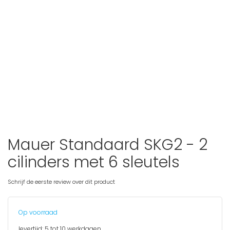
Mauer Standaard SKG2 - 2
Ga
naar
cilinders met 6 sleutels
het
begin
van
Schrijf de eerste review over dit product
de
afbeeldingen-
gallerij
Op voorraad
levertijd:
5 tot 10 werkdagen