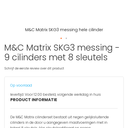
M&C Matrix SKG3 messing hele cilinder
M&C Matrix SKG3 messing -
Ga
naar
9 cilinders met 8 sleutels
het
begin
van
Schrijf de eerste review over dit product
de
afbeeldingen-
gallerij
Op voorraad
levertijd:
Voor 12:00 besteld, volgende werkdag in huis
PRODUCT INFORMATIE
De M&C Matrix cilinderset bestaat uit negen gelijksluitende
cilinders in de door u aangegeven maatvoeringen met in
totaal 8 sleutels, één sleutelcertificaat en negen