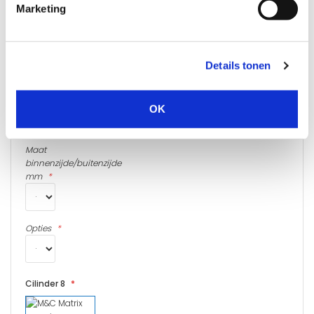
Marketing
Cilinder 7
Details tonen
OK
Maat
binnenzijde/buitenzijde
mm
Opties
Cilinder 8