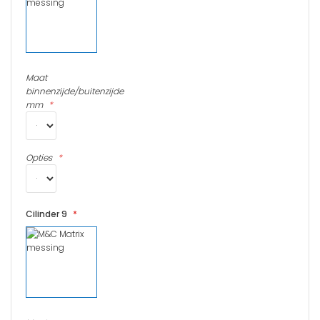
Maat
binnenzijde/buitenzijde
mm
Opties
Cilinder 9