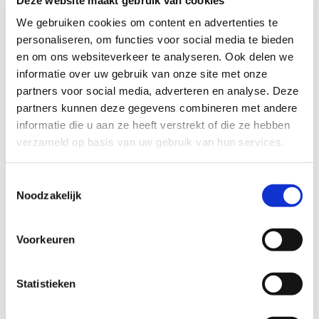
mm
We gebruiken cookies om content en advertenties te
personaliseren, om functies voor social media te bieden
en om ons websiteverkeer te analyseren. Ook delen we
Opties
informatie over uw gebruik van onze site met onze
partners voor social media, adverteren en analyse. Deze
partners kunnen deze gegevens combineren met andere
Cilinder 6
informatie die u aan ze heeft verstrekt of die ze hebben
verzameld op basis van uw gebruik van hun services.
Toestemmingsselectie
Noodzakelijk
Maat
Voorkeuren
binnenzijde/buitenzijde
mm
Statistieken
Opties