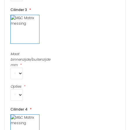
De M&C Matrix cilinder is leverbaar in verschillende
maatvoeringen beginnend vanaf 32/32 en wordt verlengd in
Cilinder 3
stappen van 5 mm per zijde.
Let op: De cilinders van M&C zijn maatwerk en vallen buiten het
herroepingsrecht zoals genoemd in artikel 6 en 8 van de
algemene voorwaarden.
Maat
binnenzijde/buitenzijde
mm
Opties
Cilinder 4