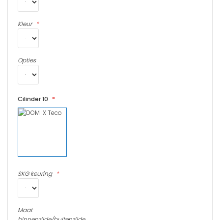
Kleur
Opties
Cilinder 10
SKG keuring
Maat
binnenzijde/buitenzijde