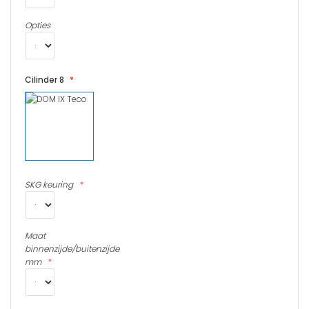
Opties
Cilinder 8
SKG keuring
Maat
binnenzijde/buitenzijde
mm