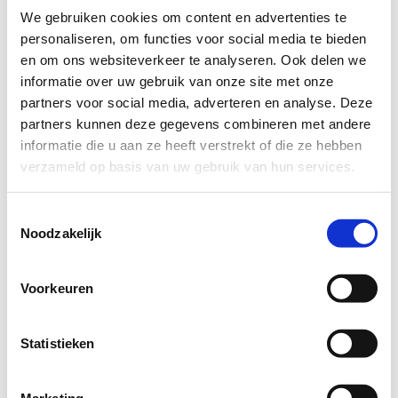
We gebruiken cookies om content en advertenties te
Cilinder 6
personaliseren, om functies voor social media te bieden
en om ons websiteverkeer te analyseren. Ook delen we
informatie over uw gebruik van onze site met onze
partners voor social media, adverteren en analyse. Deze
partners kunnen deze gegevens combineren met andere
informatie die u aan ze heeft verstrekt of die ze hebben
SKG keuring
verzameld op basis van uw gebruik van hun services.
Toestemmingsselectie
Maat
Noodzakelijk
binnenzijde/buitenzijde
mm
Voorkeuren
Kleur
Statistieken
Opties
Marketing