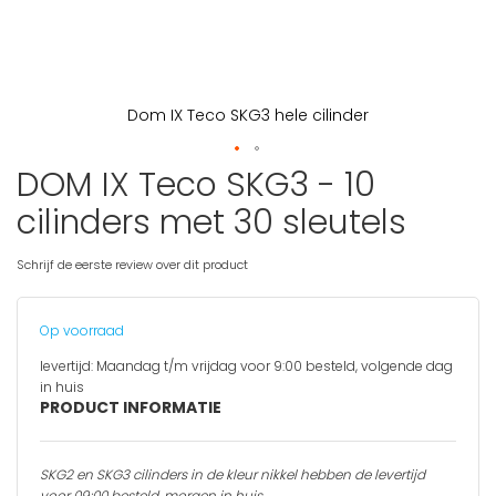
Dom IX Teco SKG3 hele cilinder
DOM IX Teco SKG3 - 10
Ga
naar
cilinders met 30 sleutels
het
begin
van
Schrijf de eerste review over dit product
de
afbeeldingen-
gallerij
Op voorraad
levertijd:
Maandag t/m vrijdag voor 9:00 besteld, volgende dag
in huis
PRODUCT INFORMATIE
SKG2 en SKG3 cilinders in de kleur nikkel hebben de levertijd
v
oor 09:00 besteld, morgen in huis
.