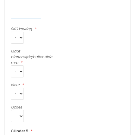
SKG keuring
Maat
binnenzijde/buitenzijde
mm
Kleur
Opties
Cilinder 5