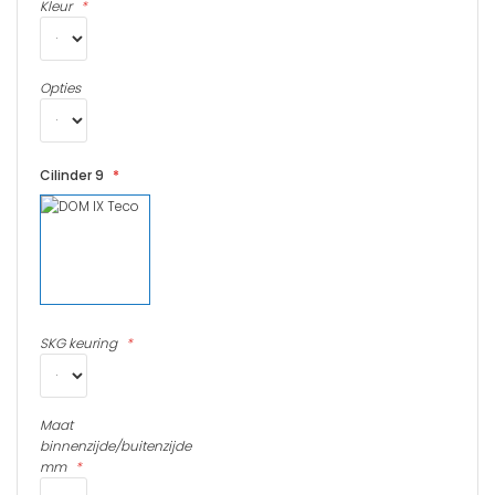
Kleur
Opties
Cilinder 9
SKG keuring
Maat
binnenzijde/buitenzijde
mm