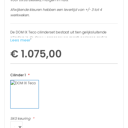
Afwijkende kleuren hebben een levertijd van +/- 3 tot 4
werkweken.
De DOM IX Teco cilinderset bestaat uit tien gelijksluitende
cilinders in de door u aangegeven maatvoeringen met in
Lees meer
"
totaal 30 sleutels, één sleutelcertificaat en tien
bevestigingsbouten.
€ 1.075,00
PLUS- EN MINPUNTEN
Volgens onze beveiligings specialist
Cilinder 1
SKG** en SKG*** combinatie mogelijk
Europees patent tot 2038
Inclusief sleutelcertificaat
Opliggende rib op de sleutel
SKG keuring
Hoogst mogelijke kopieerbeveiliging