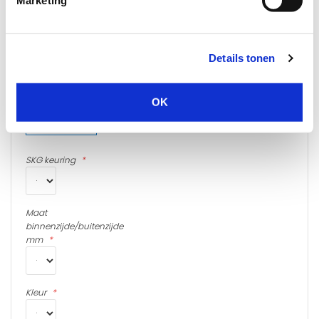
Cilinder 7
Details tonen
OK
SKG keuring
Maat
binnenzijde/buitenzijde
mm
Kleur