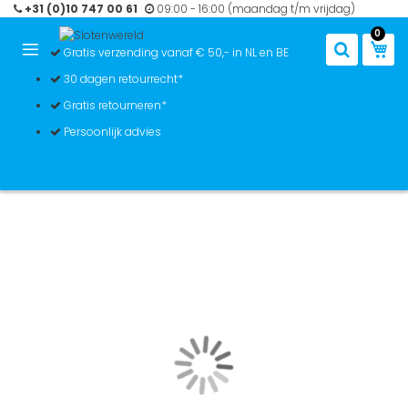
Ga
+31 (0)10 747 00 61
09:00 - 16:00 (maandag t/m vrijdag)
naar
0
de
Win
Gratis verzending vanaf € 50,- in NL en BE
inhoud
30 dagen retourrecht*
Gratis retourneren*
Persoonlijk advies
Ga
naar
het
einde
van
de
afbeeldingen-
gallerij