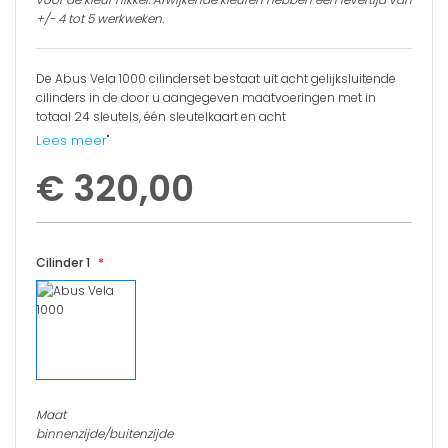
+/- 4 tot 5 werkweken.
De Abus Vela 1000 cilinderset bestaat uit acht gelijksluitende
cilinders in de door u aangegeven maatvoeringen met in
totaal 24 sleutels, één sleutelkaart en acht
bevestigingsbouten.
Lees meer
"
€ 320,00
PLUS- EN MINPUNTEN
Volgens onze beveiligings specialist
SKG*** gekeurd
Cilinder 1
Beveiligd tegen kerntrekken
Tweezijdige bediening / paniekfunctie optioneel
Inclusief sleutelkaart
Voorzien van anti-klop stiften
Maat
binnenzijde/buitenzijde
Breekbescherming