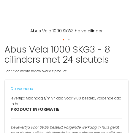
Abus Vela 1000 SKG3 halve cilinder
Abus Vela 1000 SKG3 - 8
Ga
naar
cilinders met 24 sleutels
het
begin
van
Schrijf de eerste review over dit product
de
afbeeldingen-
gallerij
Op voorraad
levertijd:
Maandag t/m vrijdag voor 9:00 besteld, volgende dag
in huis
PRODUCT INFORMATIE
De levertijd voor 09:00 besteld, volgende werkdag in huis geldt
voor de kleur nikkel.
Afwijkende kleuren hebben een levertijd van