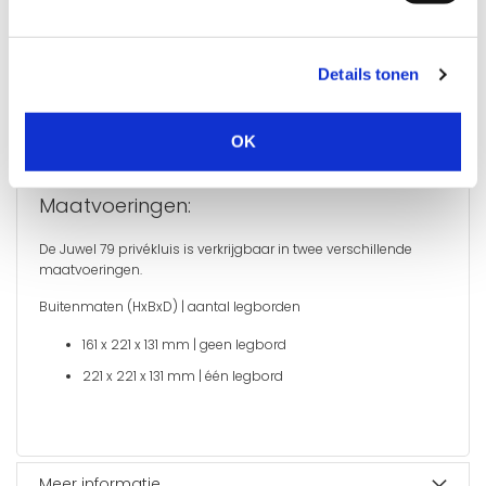
Type slot:
Details tonen
De Juwel 79 privékluis wordt geleverd met een EN1300
gecertificeerd elektronisch cijfercombinatieslot inclusief
batterijen.
OK
Maatvoeringen:
De Juwel 79 privékluis is verkrijgbaar in twee verschillende
maatvoeringen.
Buitenmaten (HxBxD) | aantal legborden
161 x 221 x 131 mm | geen legbord
221 x 221 x 131 mm | één legbord
Meer informatie