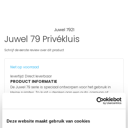
Juwel 7921
Juwel 79 Privékluis
Ga
naar
het
Schrijf de eerste review over dit product
begin
van
de
Niet op voorraad
afbeeldingen-
gallerij
levertijd:
Direct leverbaar
PRODUCT INFORMATIE
De Juwel 79 serie is speciaal ontworpen voor het gebruik in
kleine ruimtes. Zo kunt u denken aan een auto, caravan of
bijvoorbeeld een kast. De Juwel 79 serie kan 2x verankerd
worden via de achterzijde.
Deze website maakt gebruik van cookies