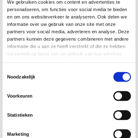
We gebruiken cookies om content en advertenties te
Gegevens
personaliseren, om functies voor social media te bieden
Juwel 79 serie
en om ons websiteverkeer te analyseren. Ook delen we
informatie over uw gebruik van onze site met onze
De Juwel 79 serie is speciaal ontworpen voor het gebruik in
partners voor social media, adverteren en analyse. Deze
kleine ruimtes. Zo kunt u denken aan een auto, caravan of
partners kunnen deze gegevens combineren met andere
bijvoorbeeld een kast. De Juwel 79 serie kan 2x verankerd
informatie die u aan ze heeft verstrekt of die ze hebben
worden via de achterzijde.
verzameld op basis van uw gebruik van hun services.
Toestemmingsselectie
Indicatie waardeberging:
Noodzakelijk
De Juwel 79 privékluis is niet inbraakwerend gecertificeerd en
heeft hierdoor geen indicatie waardebering.
Voorkeuren
Brandcertificering:
Statistieken
De Juwel 79 privékluis heeft geen brandwerende certificering.
Marketing