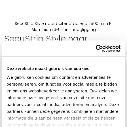
SecuStrip Style naar buitendraaiend 2500 mm F1
Aluminium 3-5 mm terugligging
SecuStrip Style naar
Ga
naar
buitendraaiend 2500 mm F1
het
begin
Aluminium
van
de
Deze website maakt gebruik van cookies
afbeeldingen-
Schrijf de eerste review over dit product
gallerij
We gebruiken cookies om content en advertenties te
personaliseren, om functies voor social media te bieden
Niet op voorraad
en om ons websiteverkeer te analyseren. Ook delen we
levertijd:
Niet meer leverbaar
informatie over uw gebruik van onze site met onze
PRODUCT INFORMATIE
partners voor social media, adverteren en analyse. Deze
De SecuStrip Style naar buitendraaiend is verkrijgbaar in
verschillende groottes van terugligging en wordt geleverd met
partners kunnen deze gegevens combineren met andere
montage-materiaal en stap-voor-stap gebruikshandleiding!
informatie die u aan ze heeft verstrekt of die ze hebben
De SecuStrip Style is gecertificeerd met het SKG2 sterren
verzameld op basis van uw gebruik van hun services.