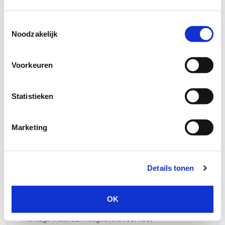
keurmerk en is geschikt voor de achterdeur. Het is mogelijk de
SecuStrip Style te bestellen in verschillende maten.
Toestemmingsselectie
De SecuStrip Style is Aluminium geanodiseerd en heeft een
Noodzakelijk
garantie van 2 jaar!
€ 150,00
Voorkeuren
Statistieken
Gegevens
Marketing
SecuStrip
type 3
Een SecuStrip voorkomt dat de deur wordt opengebroken. Het
systeem bestaat uit 2 strips die de sluitnaad afdekken. Het
Details tonen
geheel vormt een ijzersterke barriere.
•
smal, afgerond design
OK
•
schroeven verdekt - onbereikbaar
•
universeel type
•
montage materiaal meegeleverd voor hout